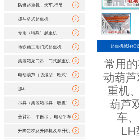
防爆起重机，天车,行吊
抓斗桥式起重机
专用（特殊）起重机
起重机械详细
地铁施工用门式起重机
常用的
集装箱龙门吊、门式起重机
动葫芦
电动葫芦（防爆型，欧式）
重机、
抓斗
葫芦
吊具（集装箱吊具，吸盘）
车、
悬臂吊、平衡吊， 电动平车
LH
升降货梯及升降机及举升机