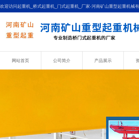
欢迎访问起重机_桥式起重机_门式起重机_厂家-河南矿山重型起重机械
网站首页
公司简介
产品展示