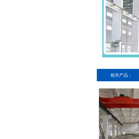
相关产品：