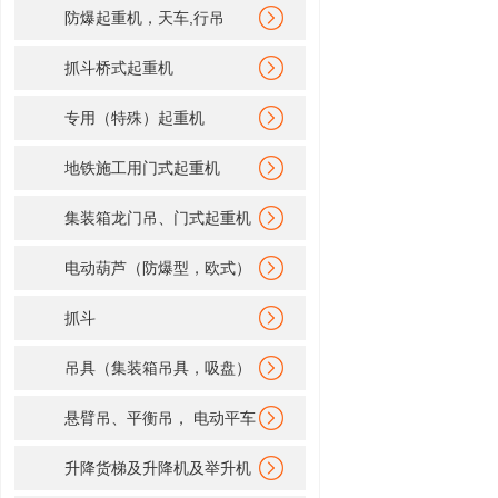
防爆起重机，天车,行吊
抓斗桥式起重机
专用（特殊）起重机
地铁施工用门式起重机
集装箱龙门吊、门式起重机
电动葫芦（防爆型，欧式）
抓斗
吊具（集装箱吊具，吸盘）
悬臂吊、平衡吊， 电动平车
升降货梯及升降机及举升机