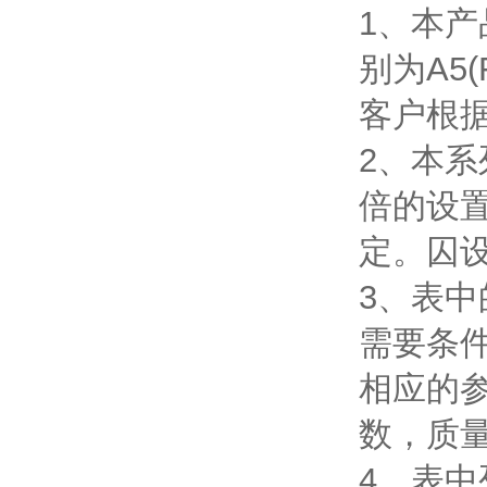
1、本
别为A5
客户根
2、本
倍的设置
定。囚
3、表
需要条
相应的
数，质
4、表