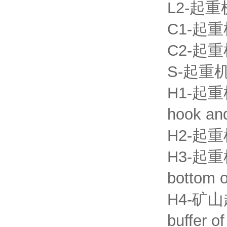
L2-起重机右
C1-起重机
C2-起重机顶
S-起重机跨
H1-
起重
hook and
H2-起重机
H3-起重
bottom o
H4-矿山
buffer o