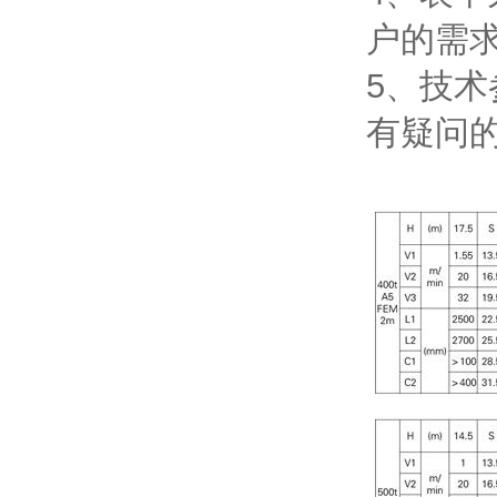
户的需
5、技
有疑问