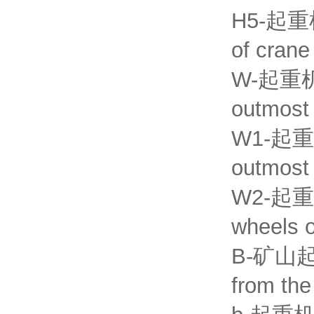
H5-起重
of crane
W-起重机
outmost 
W1-起重
outmost 
W2-起重
wheels of
B-
矿山
from the