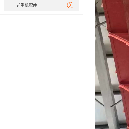
起重机配件