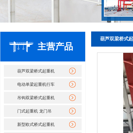
葫芦双梁桥式
主营产品
葫芦双梁桥式起重机
电动单梁起重机行车
吊钩双梁桥式起重机
门式起重机 龙门吊
新型欧式桥式起重机