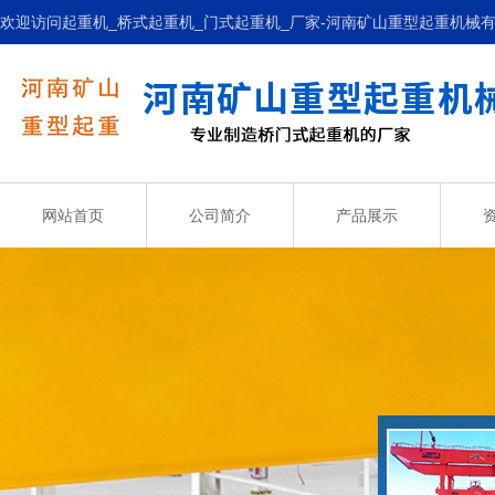
欢迎访问起重机_桥式起重机_门式起重机_厂家-河南矿山重型起重机械
网站首页
公司简介
产品展示