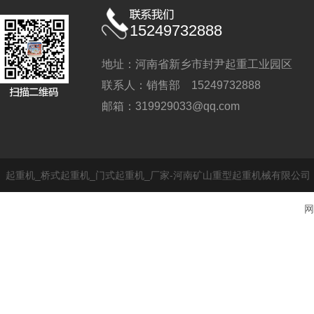
15249732888
地址：河南省新乡市封尹起重工业园区
联系人：销售部 15249732888
邮箱：319929033@qq.com
起重机_桥式起重机_门式起重机_厂家-河南矿山重型起重机械有限公
网