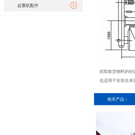
起重机配件
抓取散货物料的轻
也适用于安装在单
相关产品：