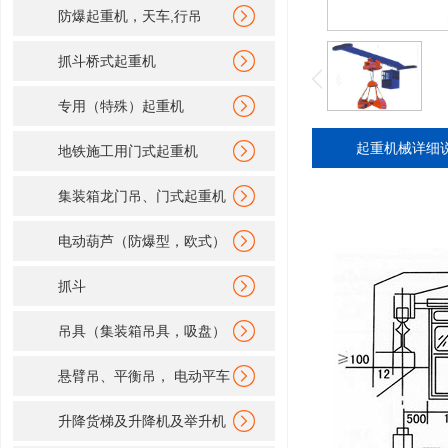
防爆起重机，天车,行吊
抓斗桥式起重机
专用（特殊）起重机
起重机械详细
地铁施工用门式起重机
集装箱龙门吊、门式起重机
电动葫芦（防爆型，欧式）
抓斗
吊具（集装箱吊具，吸盘）
悬臂吊、平衡吊， 电动平车
升降货梯及升降机及举升机