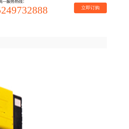
5249732888
立即订购