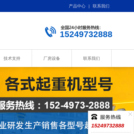
产品中心
|
联系我们
15249732888
技术支持
厂房设备
联系我们
15249732888