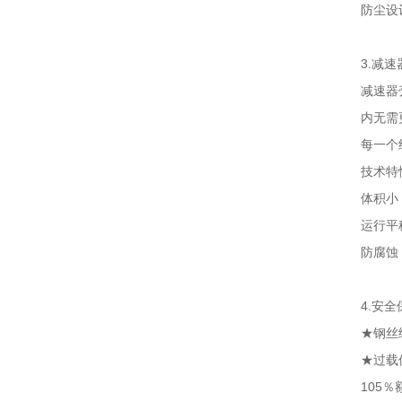
防尘设
3.减速
减速器
内无需
每一个
体积小
运行平
防腐蚀
4.安全
★钢丝
★过载
105