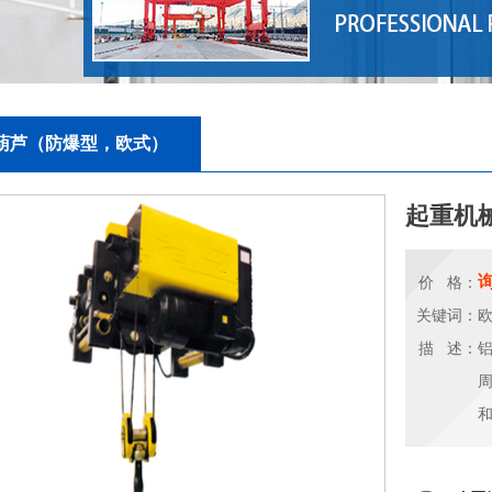
葫芦（防爆型，欧式）
起重机
价 格：
关键词：
欧
描 述：