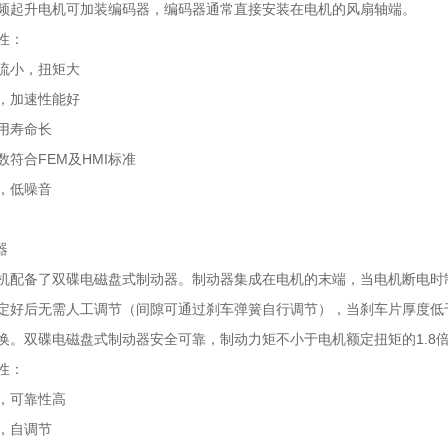
频起升电机可加装编码器，编码器通常直接安装在电机的风扇轴端。
性：
流小，扭矩大
，加速性能好
用寿命长
数符合FEM及HMI标准
，低噪音
器
机配备了双碟电磁盘式制动器。制动器集成在电机的末端，当电机断电时
定好后无需人工调节（间隙可通过刹车弹簧自行调节），当刹车片厚度低
换。双碟电磁盘式制动器安全可靠，制动力矩不小于电机额定扭矩的1.8倍
性：
，可靠性高
，自调节