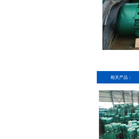
相关产品：