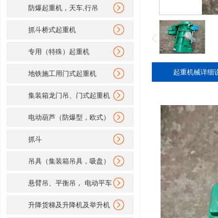
防爆起重机，天车,行吊
抓斗桥式起重机
专用（特殊）起重机
起重机械详细
地铁施工用门式起重机
集装箱龙门吊、门式起重机
电动葫芦（防爆型，欧式）
抓斗
吊具（集装箱吊具，吸盘）
悬臂吊、平衡吊， 电动平车
升降货梯及升降机及举升机