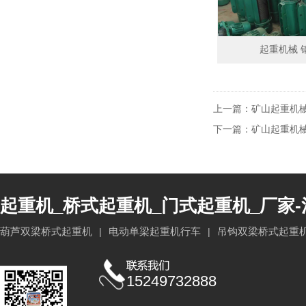
起重机械 
上一篇：
矿山起重机械
下一篇：
矿山起重机械
起重机_桥式起重机_门式起重机_厂家
葫芦双梁桥式起重机
电动单梁起重机行车
吊钩双梁桥式起重
|
|
15249732888