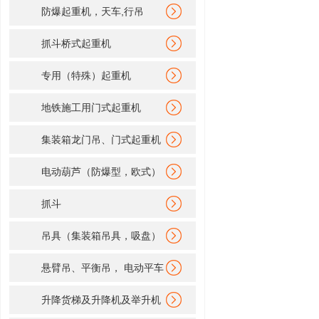
防爆起重机，天车,行吊
抓斗桥式起重机
专用（特殊）起重机
地铁施工用门式起重机
集装箱龙门吊、门式起重机
电动葫芦（防爆型，欧式）
抓斗
吊具（集装箱吊具，吸盘）
悬臂吊、平衡吊， 电动平车
升降货梯及升降机及举升机