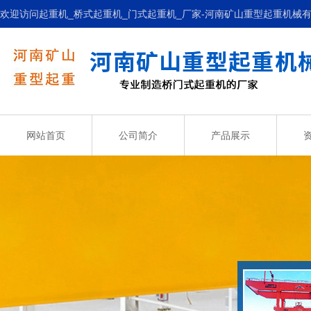
欢迎访问起重机_桥式起重机_门式起重机_厂家-河南矿山重型起重机械
网站首页
公司简介
产品展示