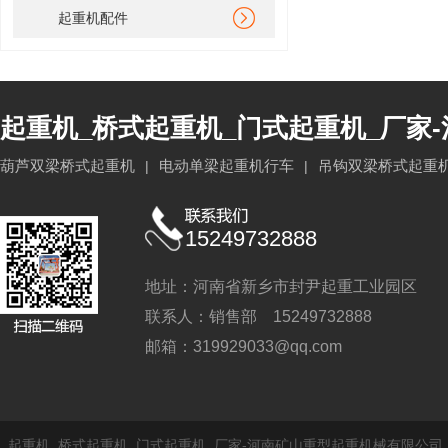
起重机配件
起重机_桥式起重机_门式起重机_厂家
葫芦双梁桥式起重机
电动单梁起重机行车
吊钩双梁桥式起重
|
|
15249732888
地址：河南省新乡市封尹起重工业园区
联系人：销售部 15249732888
邮箱：319929033@qq.com
起重机_桥式起重机_门式起重机_厂家-河南矿山重型起重机械有限公