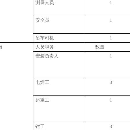
测量人员
1
安全员
1
吊车司机
1
员
人员职务
数量
安装负责人
1
电焊工
3
起重工
1
钳工
3