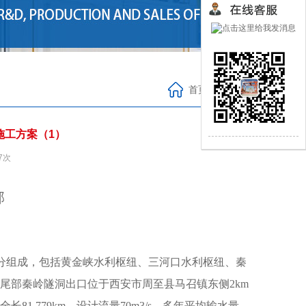
首页
>
技术支持
施工方案（1）
7次
部
分组成，包括黄金峡水利枢纽、三河口水利枢纽、秦
尾部秦岭隧洞出口位于西安市周至县马召镇东侧2km
1.779km，设计流量70m3/s，多年平均输水量