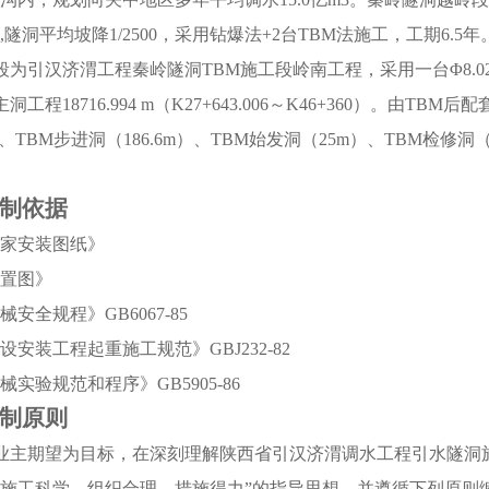
m3,隧洞平均坡降1/2500，采用钻爆法+2台TBM法施工，工期6.5年
段为引汉济渭工程秦岭隧洞TBM施工段岭南工程，采用一台Φ8.0
洞工程18716.994 m（K27+643.006～K46+360）。由TBM后
65)、TBM步进洞（186.6m）、TBM始发洞（25m）、TBM检修洞（
制依据
家安装图纸》
置图》
安全规程》GB6067-85
设安装工程起重施工规范》GBJ232-82
械实验规范和程序》GB5905-86
制原则
业主期望为目标，在深刻理解陕西省引汉济渭调水工程引水隧洞施
施工科学、组织合理、措施得力”的指导思想，并遵循下列原则