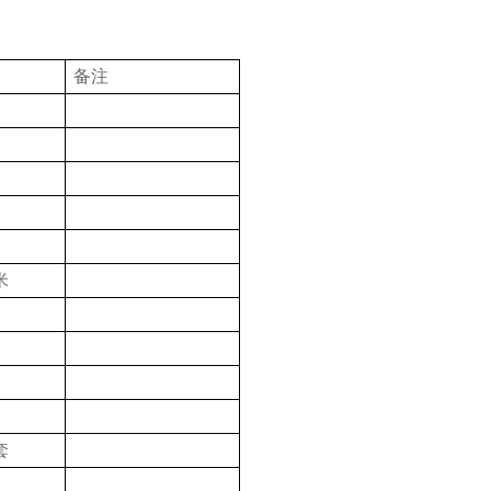
备注
米
套