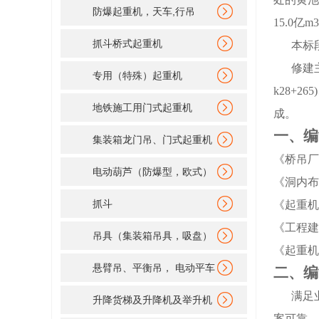
防爆起重机，天车,行吊
15.0亿
抓斗桥式起重机
本标
修建主
专用（特殊）起重机
k28+2
地铁施工用门式起重机
成。
一、编
集装箱龙门吊、门式起重机
《桥吊厂
电动葫芦（防爆型，欧式）
《洞内布
抓斗
《起重机械
《工程建
吊具（集装箱吊具，吸盘）
《起重机
悬臂吊、平衡吊， 电动平车
二、编
满足
升降货梯及升降机及举升机
案可靠、