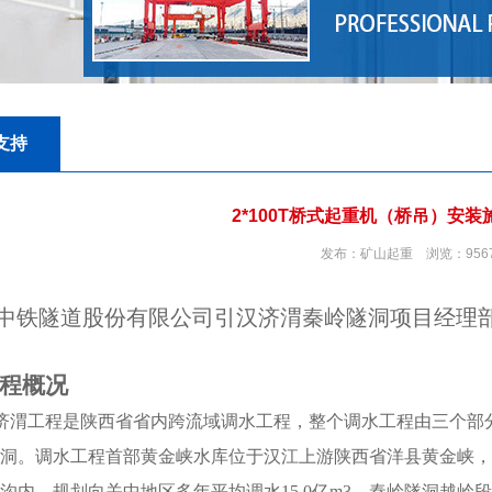
支持
2*100T桥式起重机（桥吊）安装
发布：矿山起重 浏览：956
中铁隧道股份有限公司引汉济渭秦岭隧洞项目经理
程概况
济渭工程是陕西省省内跨流域调水工程，整个调水工程由三个部
洞。调水工程首部黄金峡水库位于汉江上游陕西省洋县黄金峡，
沟内，规划向关中地区多年平均调水15.0亿m3。秦岭隧洞越岭段全长8