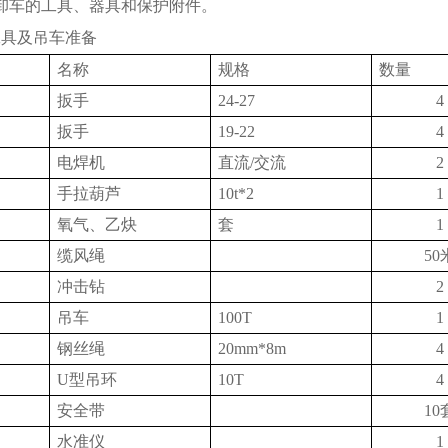
卸车的工具、器具和保护附件。
工具及吊车准备
名称
规格
数量
扳手
24-27
4
扳手
19-22
4
电焊机
直流/交流
2
手拉葫芦
10t*2
1
氧气、乙炔
套
1
缆风绳
50
冲击钻
2
吊车
100T
1
钢丝绳
20mm*8m
4
U
型吊环
10T
4
安全带
10
水准仪
1