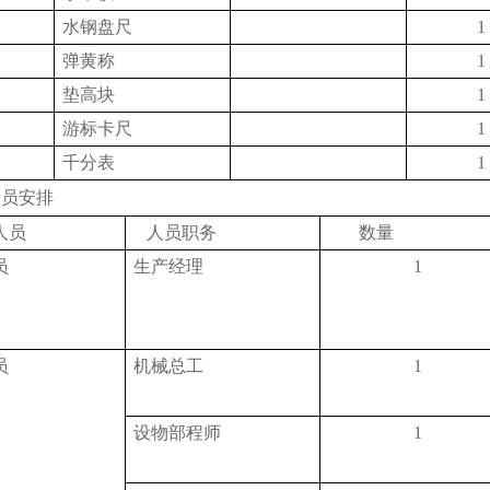
水钢盘尺
1
弹黄称
1
垫高块
1
游标卡尺
1
千分表
1
人员安排
人员
人员职务
数量
员
生产经理
1
员
机械总工
1
设物部程师
1