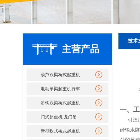
技术
主营产品
葫芦双梁桥式起重机
电动单梁起重机行车
吊钩双梁桥式起重机
一、
工
门式起重机 龙门吊
引汉
岭输水隧
新型欧式桥式起重机
处的黄池