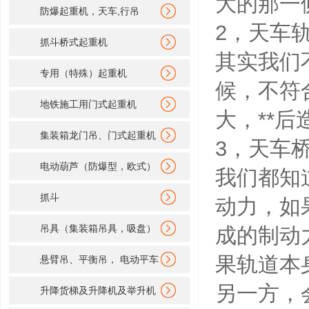
大的那一
防爆起重机，天车,行吊
2，天车
抓斗桥式起重机
其实我们
专用（特殊）起重机
候，不符
地铁施工用门式起重机
大，**
集装箱龙门吊、门式起重机
3，
天车
电动葫芦（防爆型，欧式）
我们都知
抓斗
动力，如
吊具（集装箱吊具，吸盘）
成的制动
果轨道本
悬臂吊、平衡吊， 电动平车
另一方，
升降货梯及升降机及举升机