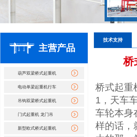
技术支持
主营产品
桥
葫芦双梁桥式起重机
桥式起重
电动单梁起重机行车
1，天车
吊钩双梁桥式起重机
车轮本身
门式起重机 龙门吊
样的话，
新型欧式桥式起重机