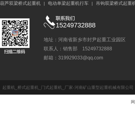
葫芦双梁桥式起重机
电动单梁起重机行车
吊钩双梁桥式起重
|
|
15249732888
地址：河南省新乡市封尹起重工业园区
联系人：销售部 15249732888
邮箱：319929033@qq.com
起重机_桥式起重机_门式起重机_厂家-河南矿山重型起重机械有限公
网