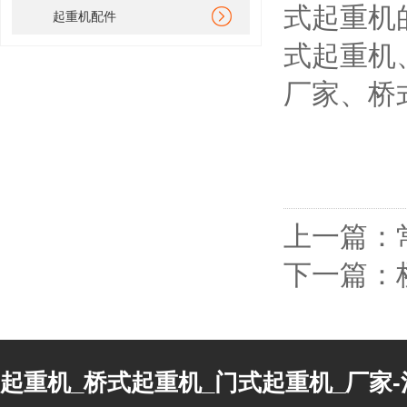
式起重机
起重机配件
式起重机
厂家
、桥
上一篇：
下一篇：
起重机_桥式起重机_门式起重机_厂家