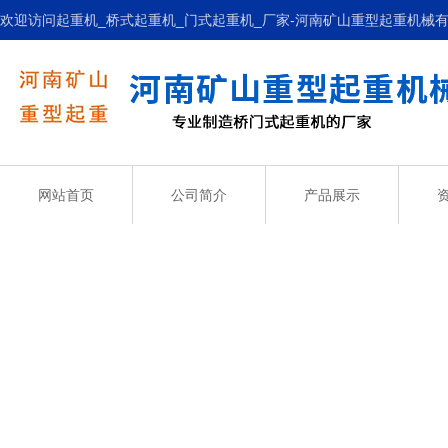
欢迎访问起重机_桥式起重机_门式起重机_厂家-河南矿山重型起重机械
网站首页
公司简介
产品展示